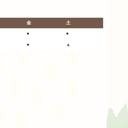
金
土
●
●
●
▲