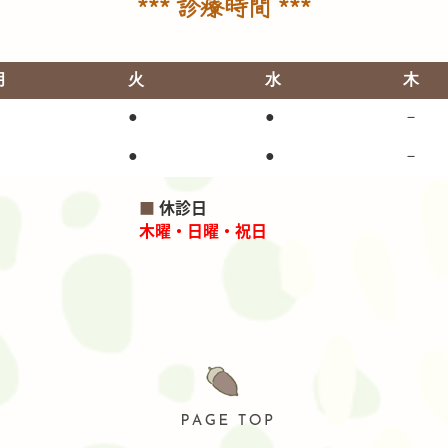
*** 診療時間
***
月
火
水
木
●
●
●
－
●
●
●
－
■
休診日
木曜・日曜・祝日